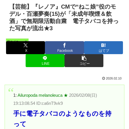
【芸能】『レノア』CMで“ねこ娘”役のモ
デル・百瀬夢奏(15)が「未成年喫煙＆飲
酒」で無期限活動自粛 電子タバコを持っ
た写真が流出★3
芸スポニュース
X
Facebook
はてブ
LINE
コピー
2026.02.10
1:
Ailuropoda melanoleuca ★
2026/02/08(日)
19:13:08.54 ID:ca6nT9vk9
手に電子タバコのようなものを持
って