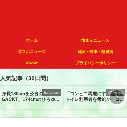
ホーム
憤まんニュース
芸スポニュース
日記・健康・糖尿病
About
プライバシーポリシー
人気記事（30日間）
63 views
52 views
身長180cmを公言の
「コンビニ馬鹿にすんなよ」
GACKT、174cmのひろゆき
トイレ利用者を脅迫か コン
氏と身長差“ほぼなし”でネッ
ビニ店経営者2人を逮捕
トざわつき イベントでの写
真が話題