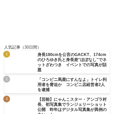
人気記事（30日間）
身長180cmを公言のGACKT、174cm
のひろゆき氏と身長差“ほぼなし”でネ
ットざわつき イベントでの写真が話
題
「コンビニ馬鹿にすんなよ」トイレ利
用者を脅迫か コンビニ店経営者2人
を逮捕
【芸能】にゃんこスター・アンゴラ村
長、初写真集でランジェリーショット
公開 昨年はデジタル写真集が異例の