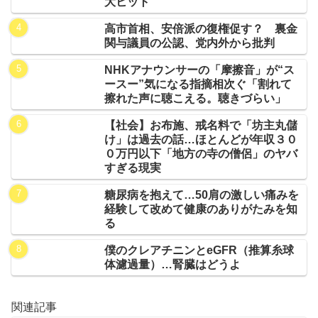
大ヒット
高市首相、安倍派の復権促す？ 裏金
関与議員の公認、党内外から批判
NHKアナウンサーの「摩擦音」が“ス
ースー”気になる指摘相次ぐ「割れて
擦れた声に聴こえる。聴きづらい」
【社会】お布施、戒名料で「坊主丸儲
け」は過去の話…ほとんどが年収３０
０万円以下「地方の寺の僧侶」のヤバ
すぎる現実
糖尿病を抱えて…50肩の激しい痛みを
経験して改めて健康のありがたみを知
る
僕のクレアチニンとeGFR（推算糸球
体濾過量）…腎臓はどうよ
関連記事