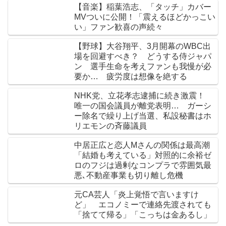
【音楽】稲葉浩志、「タッチ」カバー
MVついに公開！「震えるほどかっこい
い」ファン歓喜の声続々
【野球】大谷翔平、3月開幕のWBC出
場を回避すべき？ どうする侍ジャパ
ン 選手生命を考えファンも我慢が必
要か… 疲労度は想像を絶する
NHK党、立花孝志逮捕に続き激震！
唯一の国会議員が離党表明… ガーシ
ー除名で繰り上げ当選、私設秘書はホ
リエモンの斉藤議員
中居正広と恋人Mさんの関係は最高潮
「結婚も考えている」対照的に余裕ゼ
ロのフジは過剰なコンプラで雰囲気最
悪､不動産事業も切り離し危機
元CA芸人「炎上覚悟で言いますけ
ど」 エコノミーで連絡先渡されても
「捨てて帰る」「こっちは金あるし」