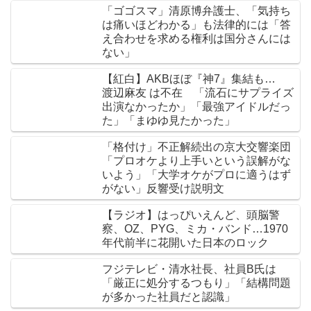
「ゴゴスマ」清原博弁護士、「気持ち
は痛いほどわかる」も法律的には「答
え合わせを求める権利は国分さんには
ない」
【紅白】AKBほぼ『神7』集結も…
渡辺麻友 は不在 「流石にサプライズ
出演なかったか」「最強アイドルだっ
た」「まゆゆ見たかった」
「格付け」不正解続出の京大交響楽団
「プロオケより上手いという誤解がな
いよう」「大学オケがプロに適うはず
がない」反響受け説明文
【ラジオ】はっぴいえんど、頭脳警
察、OZ、PYG、ミカ・バンド…1970
年代前半に花開いた日本のロック
フジテレビ・清水社長、社員B氏は
「厳正に処分するつもり」「結構問題
が多かった社員だと認識」