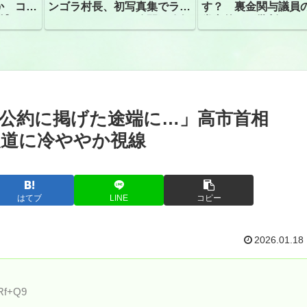
か コン
ンゴラ村長、初写真集でラン
す？ 裏金関与議員
捕
ジェリーショット公開 昨年
党内外から批判
はデジタル写真集が異例の大
ヒット
公約に掲げた途端に…」高市首相
報道に冷ややか視線
はてブ
LINE
コピー
2026.01.18
TRf+Q9