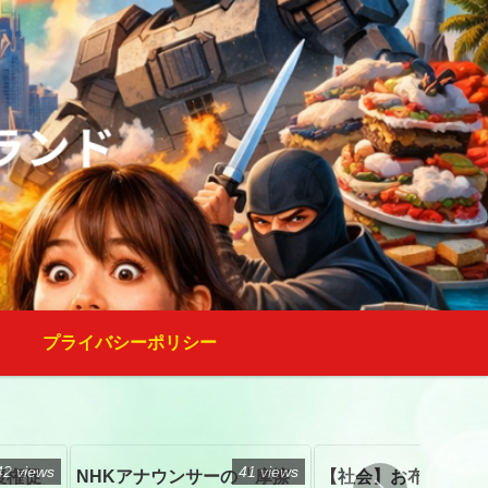
プライバシーポリシー
42 views
41 views
復権促
NHKアナウンサーの「摩擦
【社会】お布施、戒