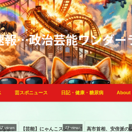
ス
芸スポニュース
日記・健康・糖尿病
About
52 views
43 views
んなよ」
【芸能】にゃんこスター・ア
高市首相、安倍派の