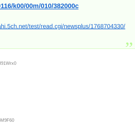
260116/k00/00m/010/382000c
ahi.5ch.net/test/read.cgi/newsplus/1768704330/
TH91Wrx0
OpM9F60