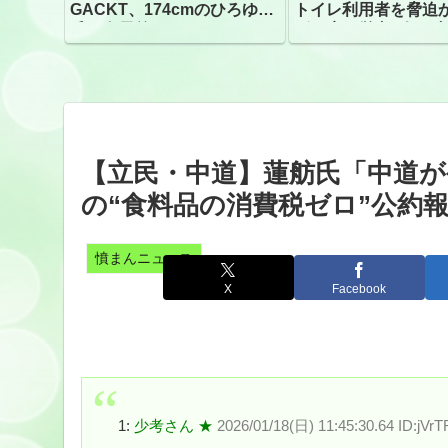
GACKT、174cmのひろゆき
トイレ利用者を脅迫
氏と身長差“ほぼなし”でネッ
ビニ店経営者2人を逮
トざわつき イベントでの写
真が話題
【立民・中道】蓮舫氏「中道が
の“食料品の消費税ゼロ”公約
憤まんニュース
X
Facebook
1:
少考さん ★
2026/01/18(日) 11:45:30.64 ID:jVr