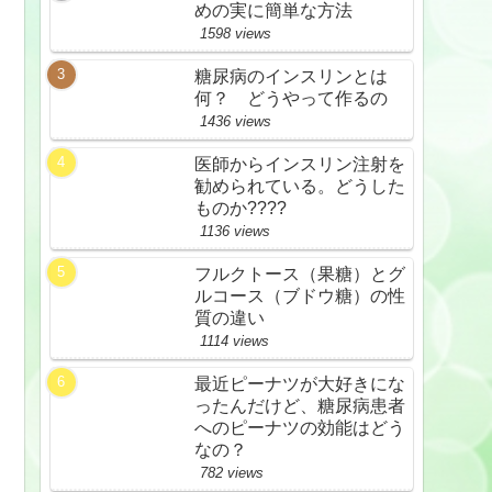
めの実に簡単な方法
1598 views
糖尿病のインスリンとは
何？ どうやって作るの
1436 views
医師からインスリン注射を
勧められている。どうした
ものか????
1136 views
フルクトース（果糖）とグ
ルコース（ブドウ糖）の性
質の違い
1114 views
最近ピーナツが大好きにな
ったんだけど、糖尿病患者
へのピーナツの効能はどう
なの？
782 views