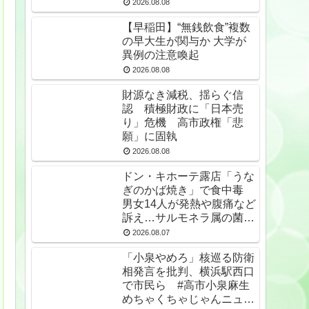
2026.08.08
【早稲田】“無銭飲食”複数
の早大生が関与か 大学が
異例の注意喚起
2026.08.08
財源なき減税、揺らぐ信
認 積極財政に「日本売
り」危機 高市政権「悲
願」に固執
2026.08.08
ドン・キホーテ露店「うな
ぎのかば焼き」で食中毒
男女14人が発熱や腹痛など
訴え…サルモネラ属の菌検
出
2026.08.07
「小泉やめろ」核巡る防衛
相発言を批判、横浜駅西口
で市民ら #高市小泉麻生
めちゃくちゃじゃんニュー