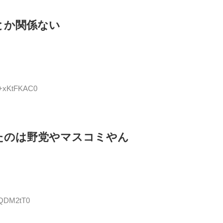
とか関係ない
D:+xKtFKAC0
たのは野党やマスコミやん
WQDM2tT0