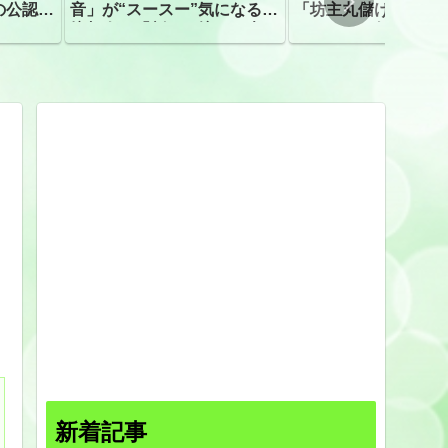
の公認、
音」が“スースー”気になる指
「坊主丸儲け」は過
摘相次ぐ「割れて擦れた声に
ほとんどが年収３０
聴こえる。聴きづらい」
下「地方の寺の僧侶
すぎる現実
新着記事