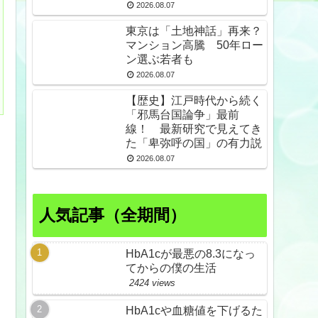
スdeプロテスト
2026.08.07
東京は「土地神話」再来？
マンション高騰 50年ロー
ン選ぶ若者も
2026.08.07
【歴史】江戸時代から続く
「邪馬台国論争」最前
線！ 最新研究で見えてき
た「卑弥呼の国」の有力説
2026.08.07
人気記事（全期間）
HbA1cが最悪の8.3になっ
てからの僕の生活
2424 views
HbA1cや血糖値を下げるた