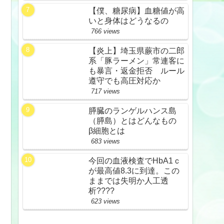
【僕、糖尿病】血糖値が高
いと身体はどうなるの
766 views
【炎上】埼玉県蕨市の二郎
系「豚ラーメン」常連客に
も暴言・返金拒否 ルール
遵守でも高圧対応か
717 views
膵臓のランゲルハンス島
（膵島）とはどんなもの
β細胞とは
683 views
今回の血液検査でHbA1ｃ
が最高値8.3に到達。この
ままでは失明か人工透
析????
623 views