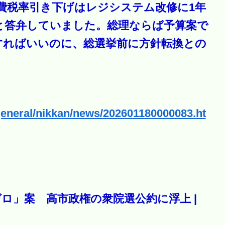
費税率引き下げはレジシステム改修に1年
と答弁していました。総理ならば予算案で
すればいいのに、総選挙前に方針転換との
general/nikkan/news/202601180000083.ht
ロ」案 高市政権の衆院選公約に浮上 |