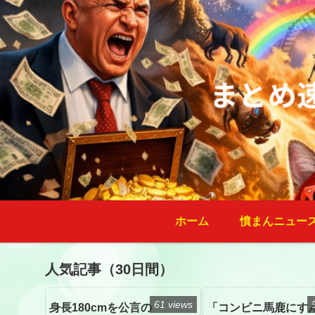
ホーム
憤まんニュー
人気記事（30日間）
61 views
身長180cmを公言の
「コンビニ馬鹿にす