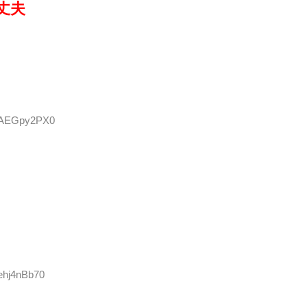
丈夫
D:AEGpy2PX0
:ehj4nBb70