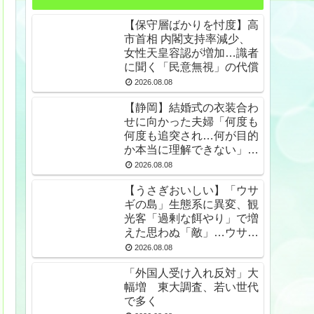
【保守層ばかりを忖度】高
市首相 内閣支持率減少、
女性天皇容認が増加…識者
に聞く「民意無視」の代償
2026.08.08
【静岡】結婚式の衣装合わ
せに向かった夫婦「何度も
何度も追突され…何が目的
か本当に理解できない」東
名高速で続いた約1.7キロ
2026.08.08
の追突
【うさぎおいしい】「ウサ
ギの島」生態系に異変、観
光客「過剰な餌やり」で増
えた思わぬ「敵」…ウサギ
襲い口でくわえる姿も 大
2026.08.08
久野島
「外国人受け入れ反対」大
幅増 東大調査、若い世代
で多く