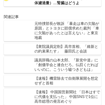
体濾過量）…腎臓はどうよ
関連記事
元特捜部長が敗訴 「暴走は車の欠陥が
原因」とトヨタに賠償求めた裁判 「車
に欠陥があったとは言えない」と東京
地裁
【衆院議員定削】高市首相、「維新と
の約束果たす」 藤田氏と会談
議員辞職の山本太郎、『新党中道』に
「創価学会と連合だろ。仏罰くだれば
いいのに。こういう嘘つきどもは」
【速報】機雷除去で自衛隊展開を想定
せずと首相
【速報】 中国国営新聞社 「日本はすで
に代価を支払った」 中国SNSで1位に
高市総理の発言めぐり