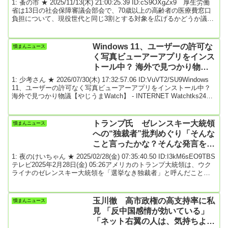
1: 蚤の市 ★ 2025/11/13(木) 21:00:25.39 ID:cS9OXgZx9 厚生労働
省は13日の社会保障審議会部会で、70歳以上の高齢者の医療費窓口
負担について、現役世代と同じ3割とする対象を広げるかどうか議論
した。単身世帯なら年収383万円以上など「現役並み所得」があれば
3割とする現在の基準見直しも検討する。自民党と日本維新の会は、
年齢ではなく支払い能力に応じた負担の実現で合意しており、現役
Windows 11、ユーザーの許可な
憤まんニュース
世代の負担軽減が焦点になる。現在の窓口負担は70～74歳が原則2
く写真ビューアーアプリをインス
割。75歳以上の後期...
トール中？ 海外で見つかり物
議 OneDrive Photos
1: 少考さん ★ 2026/07/30(木) 17:32:57.06 ID:VuVT2/SU9Windows
11、ユーザーの許可なく写真ビューアーアプリをインストール中？
海外で見つかり物議【やじうまWatch】 - INTERNET Watchtks24
2026年7月30日 12:17Windows 11がユーザーの許可なく写真ビュー
アー兼エディターアプリをインストールしているとの指摘が海外を
中心に広まっている。このアプリは「OneDrive Photos」という名
トランプ氏 ゼレンスキー大統領
憤まんニュース
で、Windows 1...
への“独裁者”批判めぐり「そんな
こと言ったかな？そんな発言をし
たとは信じられない」
1: 夜のけいちゃん ★ 2025/02/28(金) 07:35:40.50 ID:I3kM6sEO9TBS
テレビ2025年2月28日(金) 05:26アメリカのトランプ大統領は、ウク
ライナのゼレンスキー大統領を「選挙なき独裁者」と呼んだことに
ついて、「そんな発言をしたとは信じられない」と話しました。ア
メリカ トランプ大統領「（Q.大統領、あなたはまだゼレンスキー
大統領が『独裁者』だと考えますか？）そんなこと言ったかな？私
玉川徹 高市政権の高支持率に私
憤まんニュース
がそんな発言をしたなんて信じられない」トランプ大統領は27日、
見 「反中国感情が効いている」
先週、ゼレン...
「ネット右翼の人は、気持ちよく