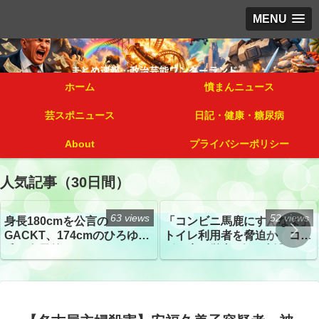
MENU
ホーム
憤まんニュース
芸スポニュース
日記・健康・糖尿病
About
プライバシーポリシー
人気記事（30日間）
63 views
52 views
身長180cmを公言の
「コンビニ馬鹿にすんなよ」
GACKT、174cmのひろゆき
トイレ利用者を脅迫か コン
氏と身長差“ほぼなし”でネッ
ビニ店経営者2人を逮捕
トざわつき イベントでの写
真が話題