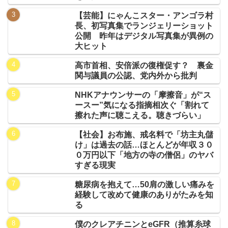
【芸能】にゃんこスター・アンゴラ村
長、初写真集でランジェリーショット
公開 昨年はデジタル写真集が異例の
大ヒット
高市首相、安倍派の復権促す？ 裏金
関与議員の公認、党内外から批判
NHKアナウンサーの「摩擦音」が“ス
ースー”気になる指摘相次ぐ「割れて
擦れた声に聴こえる。聴きづらい」
【社会】お布施、戒名料で「坊主丸儲
け」は過去の話…ほとんどが年収３０
０万円以下「地方の寺の僧侶」のヤバ
すぎる現実
糖尿病を抱えて…50肩の激しい痛みを
経験して改めて健康のありがたみを知
る
僕のクレアチニンとeGFR（推算糸球