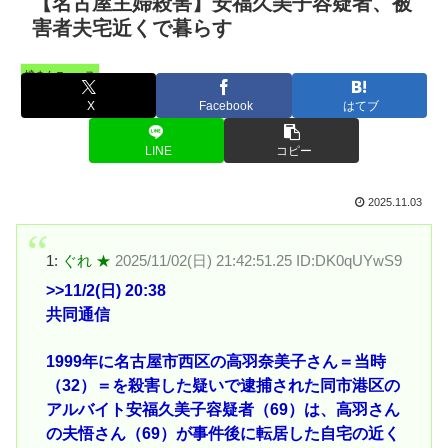
【名古屋主婦殺害】安福久美子容疑者、被
害者夫宅近くで暮らす
憤まんニュース
X
Facebook
はてブ
LINE
コピー
2025.11.03
1:
ぐれ ★
2025/11/02(日) 21:42:51.25 ID:DK0qUYwS9
>>11
/2(日) 20:38
共同通信
1999年に名古屋市西区の高羽奈美子さん＝当時
（32）＝を殺害した疑いで逮捕された同市港区の
アルバイト安福久美子容疑者（69）は、高羽さん
の夫悟さん（69）が事件後に転居した自宅の近く