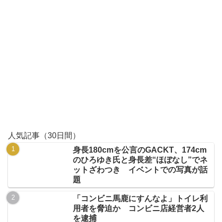
人気記事（30日間）
身長180cmを公言のGACKT、174cm
のひろゆき氏と身長差“ほぼなし”でネ
ットざわつき イベントでの写真が話
題
「コンビニ馬鹿にすんなよ」トイレ利
用者を脅迫か コンビニ店経営者2人
を逮捕