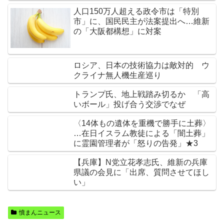
人口150万人超える政令市は「特別
市」に、国民民主が法案提出へ…維新
の「大阪都構想」に対案
ロシア、日本の技術協力は敵対的 ウ
クライナ無人機生産巡り
トランプ氏、地上戦踏み切るか 「高
いボール」投げ合う交渉でなぜ
〈14体もの遺体を重機で勝手に土葬〉
…在日イスラム教徒による「闇土葬」
に霊園管理者が「怒りの告発」★3
【兵庫】N党立花孝志氏、維新の兵庫
県議の会見に「出席、質問させてほし
い」
憤まんニュース