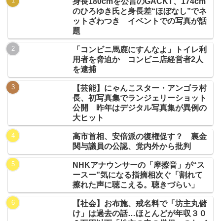
身長180cmを公言のGACKT、174cm
のひろゆき氏と身長差“ほぼなし”でネ
ットざわつき イベントでの写真が話
題
「コンビニ馬鹿にすんなよ」トイレ利
用者を脅迫か コンビニ店経営者2人
を逮捕
【芸能】にゃんこスター・アンゴラ村
長、初写真集でランジェリーショット
公開 昨年はデジタル写真集が異例の
大ヒット
高市首相、安倍派の復権促す？ 裏金
関与議員の公認、党内外から批判
NHKアナウンサーの「摩擦音」が“ス
ースー”気になる指摘相次ぐ「割れて
擦れた声に聴こえる。聴きづらい」
【社会】お布施、戒名料で「坊主丸儲
け」は過去の話…ほとんどが年収３０