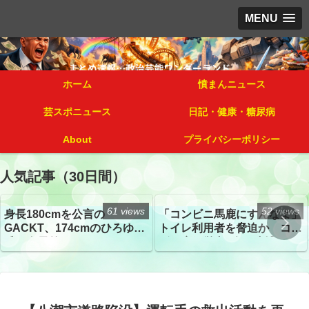
MENU
ホーム
憤まんニュース
芸スポニュース
日記・健康・糖尿病
About
プライバシーポリシー
人気記事（30日間）
61 views
52 views
身長180cmを公言の
「コンビニ馬鹿にすんなよ」
GACKT、174cmのひろゆき
トイレ利用者を脅迫か コン
氏と身長差“ほぼなし”でネッ
ビニ店経営者2人を逮捕
トざわつき イベントでの写
真が話題