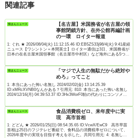
関連記事
【名古屋】米国務省が名古屋の領
憤まんニュース
事館閉鎖方針、在外公館再編計画
の一環 ロイター報道
1: ぐれ ★ 2026/08/04(火) 11:12:15.46 ID:EB5ZS33j98/4(火) 9:41産経
ニュース【ワシントン＝本間英士】ロイター通信は3日、米国務省が
日本の在名古屋米国領事館（名古屋市中村区）など海外にある5つの
在外公館を閉鎖する方針を議会に通知したと報じた。大規模な支出
削減を掲げてきたトランプ政権による在外公館の再編計画の一環
で、「異例の措置」と伝えた。ロイターによると、閉鎖を検討して
「マジで人生の無駄だから絶対や
憤まんニュース
いるのは名古屋の領事館に加え、カリブ海の島国グレナダの大使館
めろ」ってこと
▽カナダ南部ウィニペ...
1: 本当にあった怖い名無し 2024/02/02(金) 13:14:25.39
ID:xMRcXVNB0なんかある？引用元: 810: 本当にあった怖い名無し
2024/12/16(月) 04:39:53.37 ID:3Hx3WorF0飴の代わりにコンソメキ
ューブ舐めてたら腎臓病になったお前らも気をつけろよ811: 本当に
あった怖い名無し 2024/12/17(火) 03:19:26.73 ID:Qs0bfBgX0ワロタ
817: 本当にあった怖い名無し 2024/12/19(木) 15:05:...
食品消費税ゼロ、来年度中に実
憤まんニュース
現 高市首相
1: どどん ★ 2026/01/25(日) 08:54:35.65 ID:VcwX/EwC9 高市早苗
首相は25日のフジテレビ番組で、食料品の消費税率ゼロについて、
2026年度中の実現を目指す考えを示した。共同引用元: 4: 名無しど