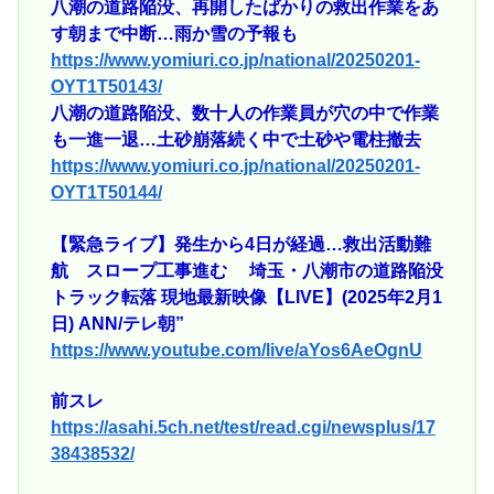
八潮の道路陥没、再開したばかりの救出作業をあ
す朝まで中断…雨か雪の予報も
https://www.yomiuri.co.jp/national/20250201-
OYT1T50143/
八潮の道路陥没、数十人の作業員が穴の中で作業
も一進一退…土砂崩落続く中で土砂や電柱撤去
https://www.yomiuri.co.jp/national/20250201-
OYT1T50144/
【緊急ライブ】発生から4日が経過…救出活動難
航 スロープ工事進む 埼玉・八潮市の道路陥没
トラック転落 現地最新映像【LIVE】(2025年2月1
日) ANN/テレ朝”
https://www.youtube.com/live/aYos6AeOgnU
前スレ
https://asahi.5ch.net/test/read.cgi/newsplus/17
38438532/