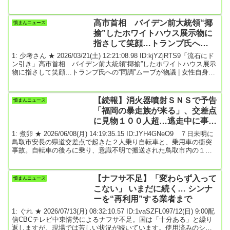
んぶらこ 2026/01/25(日) 08:55:15.94 ID:tqSNVzOo0レジがーレジが
ーレジがー5: 名無しどんぶらこ 2026/01/25(日) 08:55:31.50
ID:SXh8UARF0来年度www6: 名無しどんぶらこ 2026/01/2...
高市首相 バイデン前大統領“揶
憤まんニュース
揄”したホワイトハウス展示物に
指さして笑顔…トランプ氏へ
の“同調”ムーブが物議
1: 少考さん ★ 2026/03/21(土) 12:21:08.98 ID:kjYZjRTS9「流石にド
ン引き」高市首相 バイデン前大統領“揶揄”したホワイトハウス展示
物に指さして笑顔…トランプ氏への“同調”ムーブが物議 | 女性自身記
事投稿日：2026/03/21 11:00 最終更新日：2026/03/21 11:00『女性自
身』編集部「高市総理とトランプ大統領の個人的な信頼がいかに強
固かということが国内外に届いたのではないか。厳しいイラン情勢
【続報】消火器噴射ＳＮＳで予告
憤まんニュース
の中、いかに沈静化に向けていくかという中で、日...
「福岡の暴走族が来る」、交差点
に見物１００人超…逃走中に事
故・１人重体
1: 煮卵 ★ 2026/06/08(月) 14:19:35.15 ID:JYH4GNeO9 ７日未明に
鳥取市安長の県道交差点で起きた２人乗り自転車と、乗用車の衝突
事故。自転車の後ろに乗り、意識不明で搬送された鳥取市内の１０
歳代の男性は、直前に別の交差点で消火器を噴射していた。ＳＮＳ
では、同交差点で若者が暴れるという情報が事前に拡散。大勢の人
が見物に集まる事態になっていた。読売新聞の記者が、前日６日午
【ナフサ不足】「変わらず入って
憤まんニュース
後１１時半頃から交差点で待っていると、若者の姿が次第に目立つ
こない」 いまだに続く… シンナ
ように。小さな子どもを連れた家族連れ...
ーを“再利用”する業者まで
1: ぐれ ★ 2026/07/13(月) 08:32:10.57 ID:1vaSZFL097/12(日) 9:00配
信CBCテレビ中東情勢によるナフサ不足。国は「十分ある」と繰り
返しますが、現場では苦しい状況が続いています。使用済みのシン