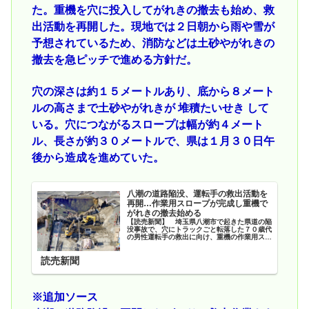
た。重機を穴に投入してがれきの撤去も始め、救
出活動を再開した。現地では２日朝から雨や雪が
予想されているため、消防などは土砂やがれきの
撤去を急ピッチで進める方針だ。
穴の深さは約１５メートルあり、底から８メート
ルの高さまで土砂やがれきが 堆積たいせき して
いる。穴につながるスロープは幅が約４メート
ル、長さが約３０メートルで、県は１月３０日午
後から造成を進めていた。
八潮の道路陥没、運転手の救出活動を
再開…作業用スロープが完成し重機で
がれきの撤去始める
【読売新聞】 埼玉県八潮市で起きた県道の陥
没事故で、穴にトラックごと転落した７０歳代
の男性運転手の救出に向け、重機の作業用スロ
ープが１日に完成した。重機を穴に投入してが
れきの撤去も始め、救出活動を再開した。現地
読売新聞
では２日朝から雨や雪が
※追加ソース