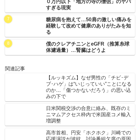
０万円以下「地方の寺の僧侶」のヤバ
すぎる現実
糖尿病を抱えて…50肩の激しい痛みを
経験して改めて健康のありがたみを知
る
僕のクレアチニンとeGFR（推算糸球
体濾過量）…腎臓はどうよ
関連記事
【ルッキズム】なぜ男性の「チビ･デ
ブ･ハゲ」は“いじっていい”ことになる
のか…「傷つかないだろう」の思い込
みの下で
日米関税交渉の合意に絡み、既存のミ
ニマムアクセス枠内で米国産コメ輸入
増調整
高市首相、円安「ホクホク」川崎での
応援演説が波紋 討論番組欠席の原因