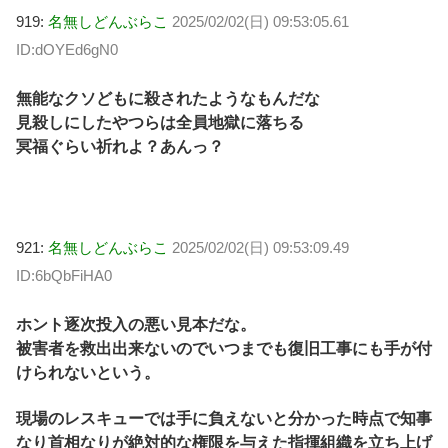
919:
名無しどんぶらこ
2025/02/02(日) 09:53:05.61
ID:dOYEd6gN0
無能なクソどもに殺されたようなもんだな
見殺しにしたやつらは全員地獄に落ちる
冥福ぐらい祈れよ？あんっ？
921:
名無しどんぶらこ
2025/02/02(日) 09:53:09.49
ID:6bQbFiHA0
ホント逐次投入の悪い見本だな。
被害者を救出出来ないのでいつまでも復旧工事にも手が付
けられないという。
現場のレスキューでは手に負えないと分かった時点で知事
なり首相なりが絶対的な権限を与えた指揮組織を立ち上げ