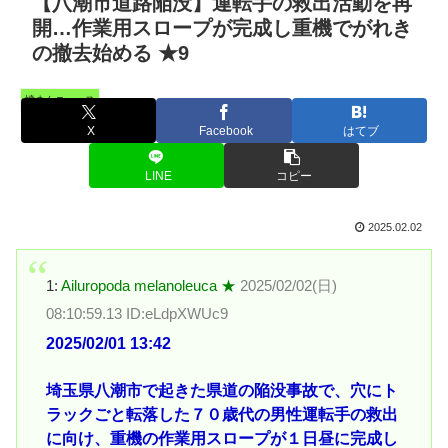
【八潮市道路陥没】運転手の救出活動を再
開…作業用スロープが完成し重機でがれき
の撤去始める ★9
憤まんニュース
X
Facebook
はてブ
LINE
コピー
2025.02.02
1:
Ailuropoda melanoleuca ★
2025/02/02(日)
08:10:59.13 ID:eLdpXWUc9
2025/02/01 13:42
埼玉県八潮市で起きた県道の陥没事故で、穴にト
ラックごと転落した７０歳代の男性運転手の救出
に向け、重機の作業用スロープが１日昼に完成し