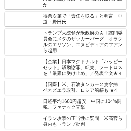
か
得票次第で「責任を取る」と明言 中
道・野田氏
トランプ大統領が米政府のＡＩ諮問委
員会にメタのザッカーバーグ、オラク
ルのエリソン、エヌビディアのフアン
ら起用
【企業】日本マクドナルド「ハッピー
セット」騒動謝罪、転売、フードロス
を「厳粛に受け止め」／発表全文★４
【国際】米、石油タンカー２隻拿捕
ベネズエラ取引、ロシア船籍も ★4
日経平均1600円超安 中国に104%関
税、ファナック直撃
イラン攻撃の正当性に疑問 米高官ら
身内もトランプ批判