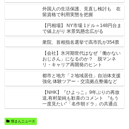
外国人の生活保護、見直し検討も 在
留資格で利用実態を把握
【円相場】 NY市場 1ドル＝148円台ま
で値上がり 米景気懸念広がる
衆院、首相指名選挙で高市氏が354票
【会社】氷河期世代はなぜ「働かない
おじさん」になるのか？ 脱マンネ
リ・キャリア再開発のヒント
都市と地方「２地域居住」自治体支援
強化 体験ツアー・交流拠点整備など
【NHK】『ひよっこ』9年ぶりの再放
送,有村架純も歓喜のコメント “もう
一度見たい”「名作朝ドラ」の共通点
憤まんニュース