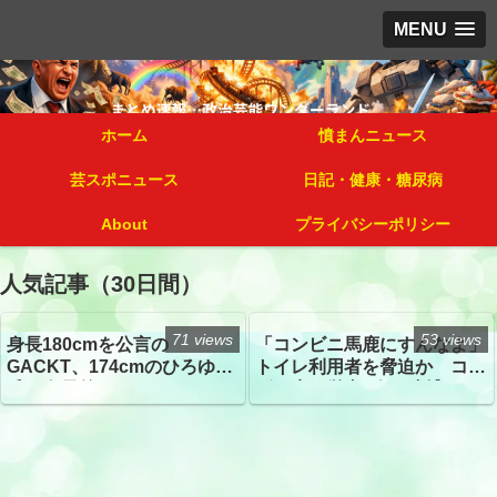
MENU
ホーム
憤まんニュース
芸スポニュース
日記・健康・糖尿病
About
プライバシーポリシー
人気記事（30日間）
71 views
53 views
身長180cmを公言の
「コンビニ馬鹿にすんなよ」
GACKT、174cmのひろゆき
トイレ利用者を脅迫か コン
氏と身長差“ほぼなし”でネッ
ビニ店経営者2人を逮捕
トざわつき イベントでの写
真が話題