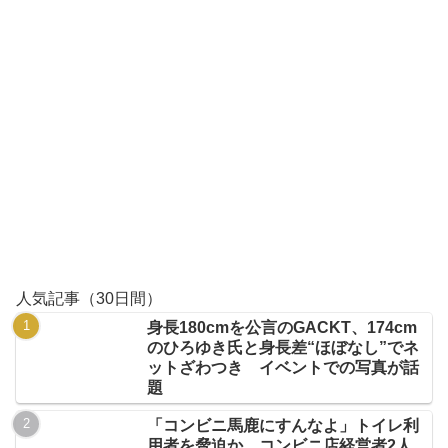
人気記事（30日間）
身長180cmを公言のGACKT、174cm
のひろゆき氏と身長差“ほぼなし”でネ
ットざわつき イベントでの写真が話
題
「コンビニ馬鹿にすんなよ」トイレ利
用者を脅迫か コンビニ店経営者2人