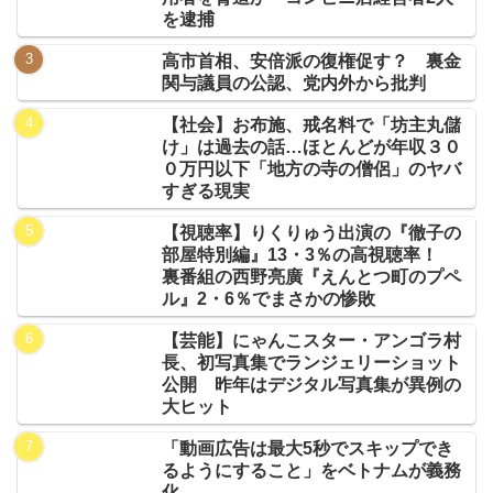
を逮捕
高市首相、安倍派の復権促す？ 裏金
関与議員の公認、党内外から批判
【社会】お布施、戒名料で「坊主丸儲
け」は過去の話…ほとんどが年収３０
０万円以下「地方の寺の僧侶」のヤバ
すぎる現実
【視聴率】りくりゅう出演の『徹子の
部屋特別編』13・3％の高視聴率！
裏番組の西野亮廣『えんとつ町のプペ
ル』2・6％でまさかの惨敗
【芸能】にゃんこスター・アンゴラ村
長、初写真集でランジェリーショット
公開 昨年はデジタル写真集が異例の
大ヒット
「動画広告は最大5秒でスキップでき
るようにすること」をベトナムが義務
化