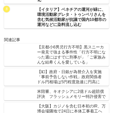
【イタリア】ベネチアの運河が緑に、
環境活動家グレタ・トゥンベリさんを
含む気候活動家が抗議で国内10都市の
運河などに染料流し込む
関連記事
【京都小6男児行方不明】黒スニーカ
ー発見で強まる事件性「行方不明にな
った週にはすでに刑事が」「ご家族み
んな結希くんを愛している」
【💴】政府・日銀が為替介入を実施
「事前予告しない作戦」政府関係者
ドル円相場は5円程度急速に円高に
米陪審、キオクシアに2億ドル超賠償
評決 フラッシュメモリー特許侵害で
【大阪】カジノを含む日本初のIR、万
博会場隣地で24日に本体工事着工へ