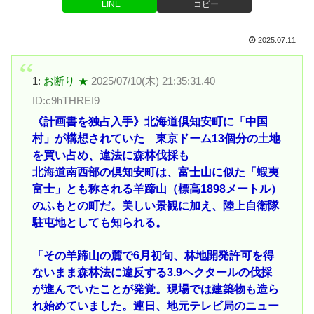
LINE
コピー
2025.07.11
1:
お断り ★
2025/07/10(木) 21:35:31.40
ID:c9hTHREI9
《計画書を独占入手》北海道倶知安町に「中国
村」が構想されていた 東京ドーム13個分の土地
を買い占め、違法に森林伐採も
北海道南西部の倶知安町は、富士山に似た「蝦夷
富士」とも称される羊蹄山（標高1898メートル）
のふもとの町だ。美しい景観に加え、陸上自衛隊
駐屯地としても知られる。
「その羊蹄山の麓で6月初旬、林地開発許可を得
ないまま森林法に違反する3.9ヘクタールの伐採
が進んでいたことが発覚。現場では建築物も造ら
れ始めていました。連日、地元テレビ局のニュー