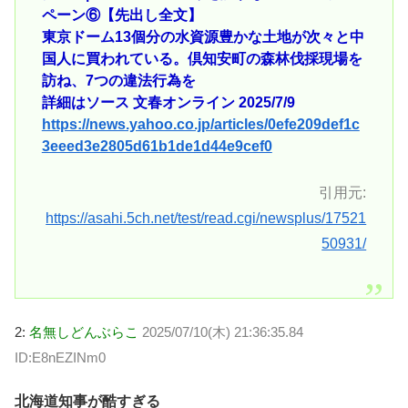
ペーン⑥【先出し全文】
東京ドーム13個分の水資源豊かな土地が次々と中
国人に買われている。倶知安町の森林伐採現場を
訪ね、7つの違法行為を
詳細はソース 文春オンライン 2025/7/9
https://news.yahoo.co.jp/articles/0efe209def1c
3eeed3e2805d61b1de1d44e9cef0
引用元:
https://asahi.5ch.net/test/read.cgi/newsplus/17521
50931/
2:
名無しどんぶらこ
2025/07/10(木) 21:36:35.84
ID:E8nEZINm0
北海道知事が酷すぎる