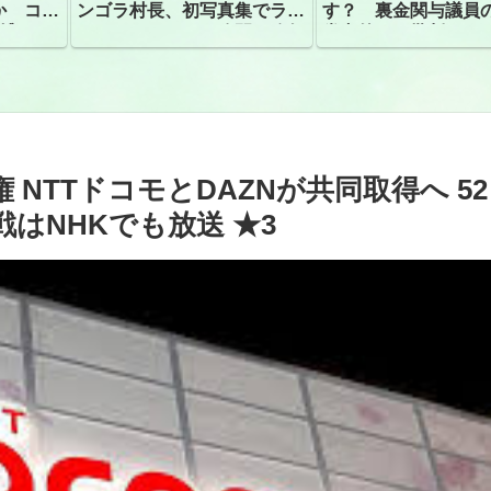
か コン
ンゴラ村長、初写真集でラン
す？ 裏金関与議員
捕
ジェリーショット公開 昨年
党内外から批判
はデジタル写真集が異例の大
ヒット
NTTドコモとDAZNが共同取得へ 52
はNHKでも放送 ★3