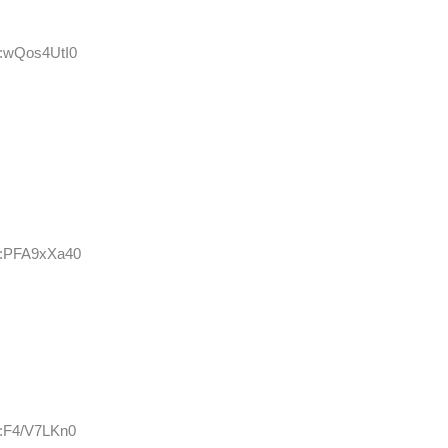
D:wQos4UtI0
ID:PFA9xXa40
D:F4/V7LKn0