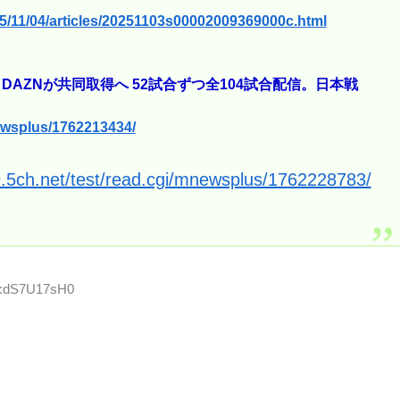
25/11/04/articles/20251103s00002009369000c.html
DAZNが共同取得へ 52試合ずつ全104試合配信。日本戦
newsplus/1762213434/
9.5ch.net/test/read.cgi/mnewsplus/1762228783/
ID:dS7U17sH0