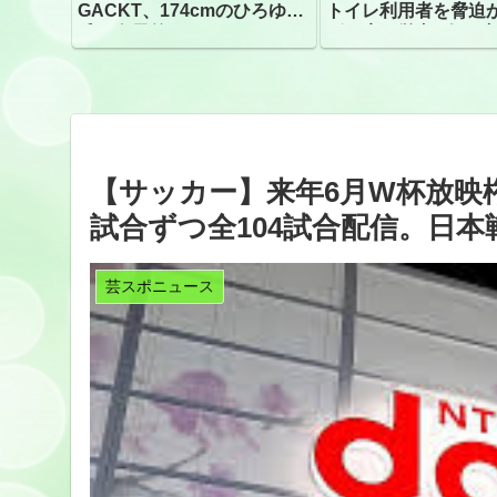
GACKT、174cmのひろゆき
トイレ利用者を脅迫
氏と身長差“ほぼなし”でネッ
ビニ店経営者2人を逮
トざわつき イベントでの写
真が話題
【サッカー】来年6月W杯放映権 
試合ずつ全104試合配信。日本戦
芸スポニュース