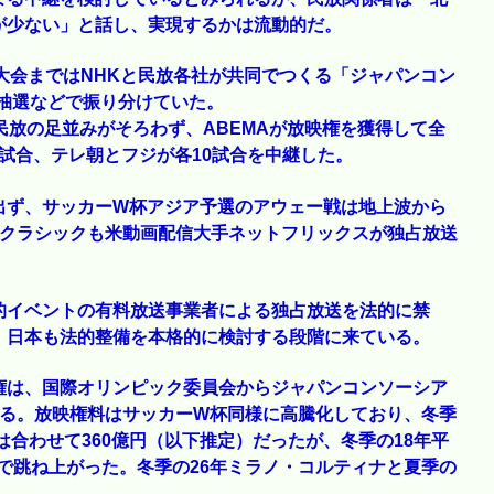
が少ない」と話し、実現するかは流動的だ。
ア大会まではNHKと民放各社が共同でつくる「ジャパンコン
抽選などで振り分けていた。
民放の足並みがそろわず、ABEMAが放映権を獲得して全
1試合、テレ朝とフジが各10試合を中継した。
出ず、サッカーW杯アジア予選のアウェー戦は地上波から
・クラシックも米動画配信大手ネットフリックスが独占放送
的イベントの有料放送事業者による独占放送を法的に禁
、日本も法的整備を本格的に検討する段階に来ている。
権は、国際オリンピック委員会からジャパンコンソーシア
いる。放映権料はサッカーW杯同様に高騰化しており、冬季
は合わせて360億円（以下推定）だったが、冬季の18年平
まで跳ね上がった。冬季の26年ミラノ・コルティナと夏季の
。