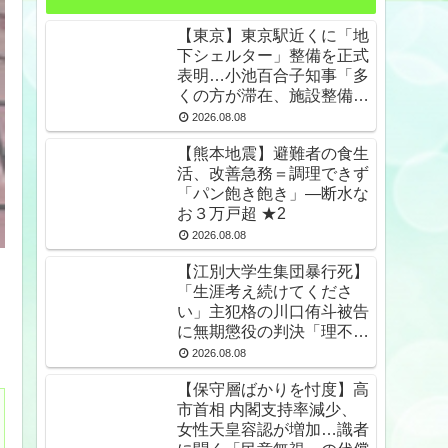
【東京】東京駅近くに「地
下シェルター」整備を正式
表明…小池百合子知事「多
くの方が滞在、施設整備の
効果高い」 ★2
2026.08.08
【熊本地震】避難者の食生
活、改善急務＝調理できず
「パン飽き飽き」―断水な
お３万戸超 ★2
2026.08.08
【江別大学生集団暴行死】
「生涯考え続けてくださ
い」主犯格の川口侑斗被告
に無期懲役の判決「理不尽
以外の何ものでもない」
2026.08.08
★2
【保守層ばかりを忖度】高
市首相 内閣支持率減少、
女性天皇容認が増加…識者