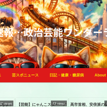
ス
芸スポニュース
日記・健康・糖尿病
About
52 views
43 views
んなよ」
【芸能】にゃんこスター・ア
高市首相、安倍派の