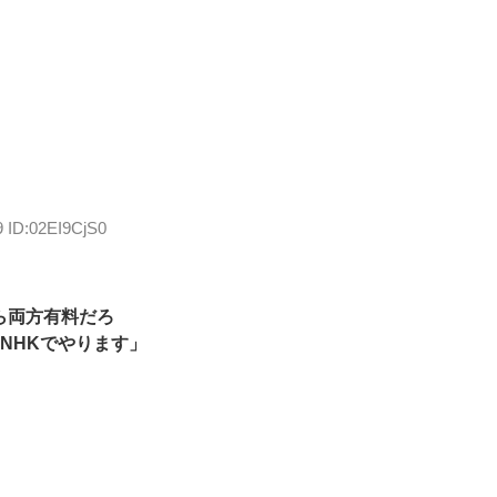
9 ID:02EI9CjS0
なら両方有料だろ
NHKでやります」