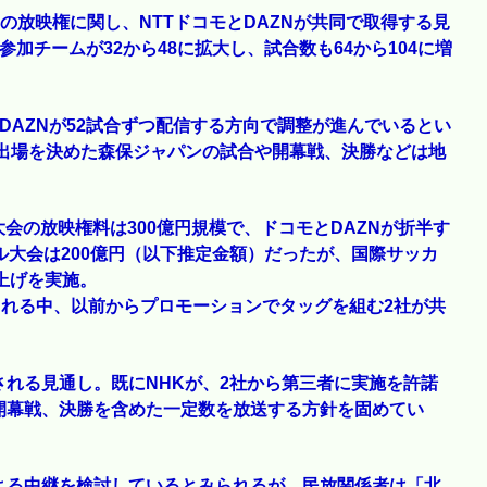
の放映権に関し、NTTドコモとDAZNが共同で取得する見
加チームが32から48に拡大し、試合数も64から104に増
とDAZNが52試合ずつ配信する方向で調整が進んでいるとい
で出場を決めた森保ジャパンの試合や開幕戦、決勝などは地
会の放映権料は300億円規模で、ドコモとDAZNが折半す
ル大会は200億円（以下推定金額）だったが、国際サッカ
上げを実施。
される中、以前からプロモーションでタッグを組む2社が共
れる見通し。既にNHKが、2社から第三者に実施を許諾
開幕戦、決勝を含めた一定数を放送する方針を固めてい
よる中継を検討しているとみられるが、民放関係者は「北