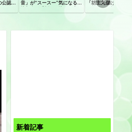
の公認、
音」が“スースー”気になる指
「坊主丸儲け」は過
摘相次ぐ「割れて擦れた声に
ほとんどが年収３０
聴こえる。聴きづらい」
下「地方の寺の僧侶
すぎる現実
新着記事