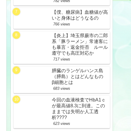
782 views
【僕、糖尿病】血糖値が高
いと身体はどうなるの
766 views
【炎上】埼玉県蕨市の二郎
系「豚ラーメン」常連客に
も暴言・返金拒否 ルール
遵守でも高圧対応か
717 views
膵臓のランゲルハンス島
（膵島）とはどんなもの
β細胞とは
683 views
今回の血液検査でHbA1ｃ
が最高値8.3に到達。この
ままでは失明か人工透
析????
623 views