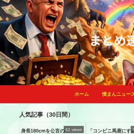
ホーム
憤まんニュー
人気記事（30日間）
61 views
身長180cmを公言の
「コンビニ馬鹿にす