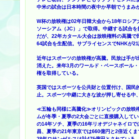
中米の試合は日本時間の夜中か早朝でうまみ
W杯の放映権は02年日韓大会から18年ロシ
ソーシアム（JC）」で取得。中継する試合を
だが、22年カタール大会は放映権料の高騰で
64試合を生配信。サブライセンスでNHKが2
近年はスポーツの放映権が高騰。民放は手が
消えた。来年3月のワールド・ベースボール
権を取得している。
英国ではスポーツを公共財と位置付け、国民
止。スポーツ中継に大きな波が押し寄せる中
≪五輪も同様に高騰化≫オリンピックの放映
ムが冬季・夏季の2大会ごとに直接購入して
の14年ソチ、夏季の16年リオデジャネイロで
昌、夏季の21年東京では660億円と2倍近く
28年ロサンゼルスは計475億円とされている