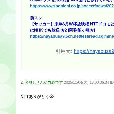
https://www.sponichi.co.jp/soccer/news/20
前スレ
【サッカー】来年6月W杯放映権 NTTドコモと
はNHKでも放送 ★2 [阿弥陀ヶ峰★]
https://hayabusa9.5ch.net/test/read.cgi/m
引用元:
https://hayabusa
2:
名無しさん＠恐縮です
2025/11/04(火) 13:00:06.34 
NTTありがとう😭