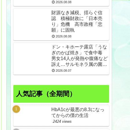
2026.08.08
財源なき減税、揺らぐ信
認 積極財政に「日本売
り」危機 高市政権「悲
願」に固執
2026.08.08
ドン・キホーテ露店「うな
ぎのかば焼き」で食中毒
男女14人が発熱や腹痛など
訴え…サルモネラ属の菌検
出
2026.08.07
人気記事（全期間）
HbA1cが最悪の8.3になっ
てからの僕の生活
2424 views