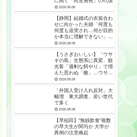
に聞く「民意無視」の代償
2026.08.08
【静岡】結婚式の衣装合わ
せに向かった夫婦「何度も
何度も追突され…何が目的
か本当に理解できない」東
名高速で続いた約1.7キロ
2026.08.08
の追突
【うさぎおいしい】「ウサ
ギの島」生態系に異変、観
光客「過剰な餌やり」で増
えた思わぬ「敵」…ウサギ
襲い口でくわえる姿も 大
2026.08.08
久野島
「外国人受け入れ反対」大
幅増 東大調査、若い世代
で多く
2026.08.08
【早稲田】“無銭飲食”複数
の早大生が関与か 大学が
異例の注意喚起