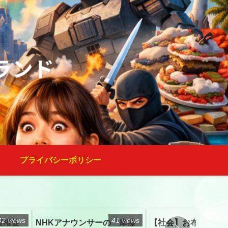
プライバシーポリシー
42 views
41 views
復権促
NHKアナウンサーの「摩擦
【社会】お布施、戒