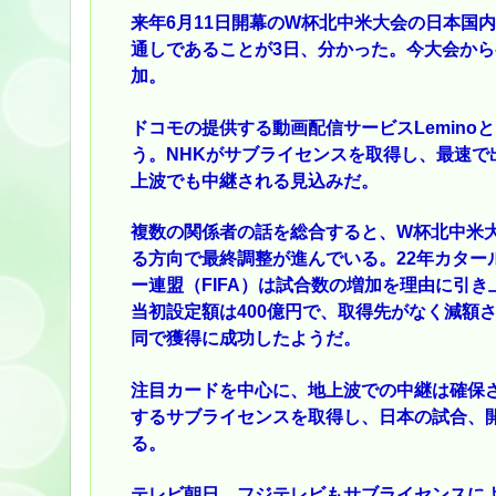
来年6月11日開幕のW杯北中米大会の日本国内
通しであることが3日、分かった。今大会から参
加。
ドコモの提供する動画配信サービスLemino
う。NHKがサブライセンスを取得し、最速
上波でも中継される見込みだ。
複数の関係者の話を総合すると、W杯北中米大
る方向で最終調整が進んでいる。22年カター
ー連盟（FIFA）は試合数の増加を理由に引き
当初設定額は400億円で、取得先がなく減額
同で獲得に成功したようだ。
注目カードを中心に、地上波での中継は確保さ
するサブライセンスを取得し、日本の試合、
る。
テレビ朝日、フジテレビもサブライセンスに