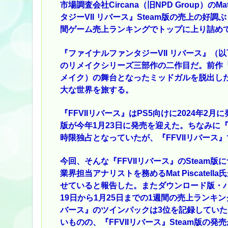
市場調査会社Circana（旧NPD Group）のM
タジーVII リバース』Steam版の売上の
間ゲーム売上ランキングでトップに上り詰め
『ファイナルファンタジーVII リバース』（以
のリメイクシリーズ三部作の二作目だ。前作『フ
メイク）の舞台となったミッドガルを脱出し
大な世界を旅する。
『FFVIIリバース』はPS5向けに2024年2月に
版が今年1月23日に発売を迎えた。ちなみに『FF
時限独占となっていたが、『FFVIIリバース』で
今回、そんな『FFVIIリバース』のSteam版
業界担当アナリストを務めるMat Piscat
せていると報告した。またダウンロード版・
19日から1月25日までの1週間の売上ランキング
バース』のツインパックは3位を記録していたそ
いものの、『FFVIIリバース』Steam版