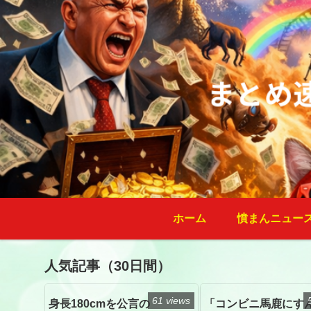
ホーム
憤まんニュー
人気記事（30日間）
61 views
身長180cmを公言の
「コンビニ馬鹿にす