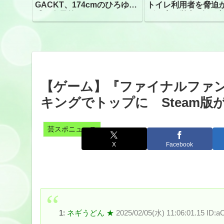
GACKT、174cmのひろゆき
トイレ利用者を脅迫
氏と身長差“ほぼなし”でネッ
ビニ店経営者2人を逮
トざわつき イベントでの写
真が話題
【ゲーム】『ファイナルファン
キングでトップに Steam版
芸スポニュース
X
Facebook
1:
ネギうどん ★
2025/02/05(水) 11:06:01.15 ID: