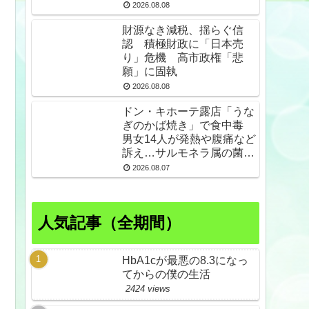
2026.08.08
財源なき減税、揺らぐ信
認 積極財政に「日本売
り」危機 高市政権「悲
願」に固執
2026.08.08
ドン・キホーテ露店「うな
ぎのかば焼き」で食中毒
男女14人が発熱や腹痛など
訴え…サルモネラ属の菌検
出
2026.08.07
人気記事（全期間）
HbA1cが最悪の8.3になっ
てからの僕の生活
2424 views