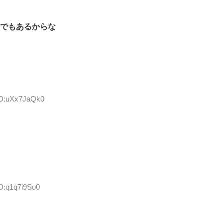
でもあるからな
 ID:uXx7JaQk0
ID:q1q7i9So0