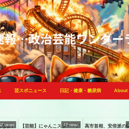
ス
芸スポニュース
日記・健康・糖尿病
About
52 views
43 views
んなよ」
【芸能】にゃんこスター・ア
高市首相、安倍派の