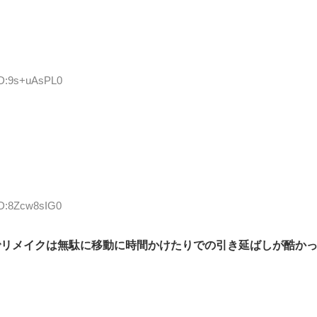
 ID:9s+uAsPL0
ID:8Zcw8sIG0
でリメイクは無駄に移動に時間かけたりでの引き延ばしが酷か