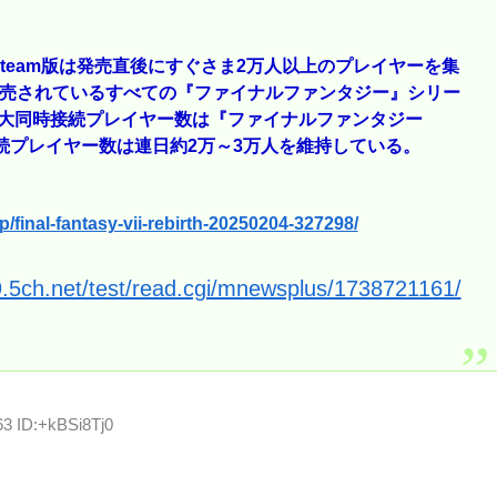
ス』Steam版は発売直後にすぐさま2万人以上のプレイヤーを集
に発売されているすべての『ファイナルファンタジー』シリー
の最大同時接続プレイヤー数は『ファイナルファンタジー
接続プレイヤー数は連日約2万～3万人を維持している。
/final-fantasy-vii-rebirth-20250204-327298/
9.5ch.net/test/read.cgi/mnewsplus/1738721161/
63 ID:+kBSi8Tj0