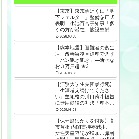
【東京】東京駅近くに「地
下シェルター」整備を正式
表明…小池百合子知事「多
くの方が滞在、施設整備の
効果高い」 ★2
2026.08.08
【熊本地震】避難者の食生
活、改善急務＝調理できず
「パン飽き飽き」―断水な
お３万戸超 ★2
2026.08.08
【江別大学生集団暴行死】
「生涯考え続けてくださ
い」主犯格の川口侑斗被告
に無期懲役の判決「理不尽
以外の何ものでもない」
2026.08.08
★2
【保守層ばかりを忖度】高
市首相 内閣支持率減少、
女性天皇容認が増加…識者