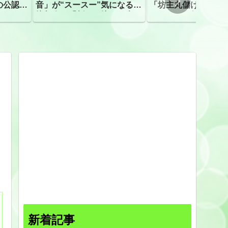
の公認、
音」が“スースー”気になる指
「坊主丸儲け」は過
摘相次ぐ「割れて擦れた声に
ほとんどが年収３０
聴こえる。聴きづらい」
下「地方の寺の僧侶
すぎる現実
新着記事