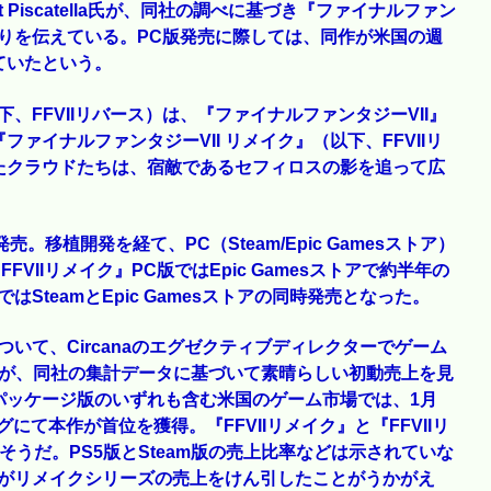
at Piscatella氏が、同社の調べに基づき『ファイナルファン
好調ぶりを伝えている。PC版発売に際しては、同作が米国の週
ていたという。
下、FFVIIリバース）は、『ファイナルファンタジーVII』
ァイナルファンタジーVII リメイク』（以下、FFVIIリ
たクラウドたちは、宿敵であるセフィロスの影を追って広
発売。移植開発を経て、PC（Steam/Epic Gamesストア）
VIIリメイク』PC版ではEpic Gamesストアで約半年の
はSteamとEpic Gamesストアの同時発売となった。
について、Circanaのエグゼクティブディレクターでゲーム
ella氏が、同社の集計データに基づいて素晴らしい初動売上を見
パッケージ版のいずれも含む米国のゲーム市場では、1月
にて本作が首位を獲得。『FFVIIリメイク』と『FFVIIリ
うだ。PS5版とSteam版の売上比率などは示されていな
の発売がリメイクシリーズの売上をけん引したことがうかがえ