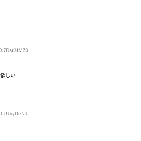
 ID:7RsrJ1MZ0
て欲しい
 ID:xUVyDe7J0