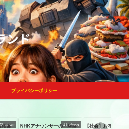
プライバシーポリシー
42 views
41 views
復権促
NHKアナウンサーの「摩擦
【社会】お布施、戒