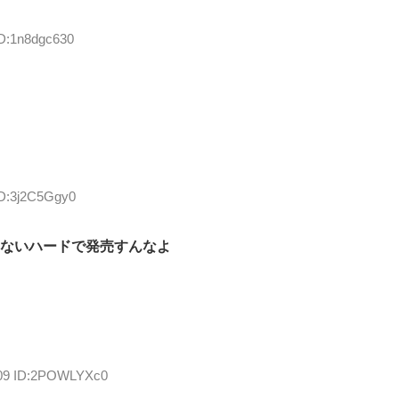
ID:1n8dgc630
ID:3j2C5Ggy0
わないハードで発売すんなよ
.09 ID:2POWLYXc0