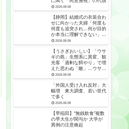
に聞く「民意無視」の代償
2026.08.08
【静岡】結婚式の衣装合わ
せに向かった夫婦「何度も
何度も追突され…何が目的
か本当に理解できない」東
名高速で続いた約1.7キロ
2026.08.08
の追突
【うさぎおいしい】「ウサ
ギの島」生態系に異変、観
光客「過剰な餌やり」で増
えた思わぬ「敵」…ウサギ
襲い口でくわえる姿も 大
2026.08.08
久野島
「外国人受け入れ反対」大
幅増 東大調査、若い世代
で多く
2026.08.08
【早稲田】“無銭飲食”複数
の早大生が関与か 大学が
異例の注意喚起