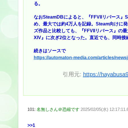
る。
なおSteamDBによると、『FFVIIリバー
め、最大では約4万人を記録。Steam向け
ズ作品と比較しても、『FFVIIリバース』
XIV』に次ぎ2位となった。直近でも、同時
続きはソースで
https://automaton-media.com/articles/newsjp
引用元:
https://hayabusa
101:
名無しさん＠恐縮です
2025/02/05(水) 12:17:11.
>>1