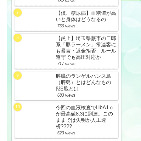
782 views
【僕、糖尿病】血糖値が高
いと身体はどうなるの
766 views
【炎上】埼玉県蕨市の二郎
系「豚ラーメン」常連客に
も暴言・返金拒否 ルール
遵守でも高圧対応か
717 views
膵臓のランゲルハンス島
（膵島）とはどんなもの
β細胞とは
683 views
今回の血液検査でHbA1ｃ
が最高値8.3に到達。この
ままでは失明か人工透
析????
623 views