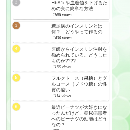
HbA1cや血糖値を下げるた
めの実に簡単な方法
1598 views
糖尿病のインスリンとは
何？ どうやって作るの
1436 views
医師からインスリン注射を
勧められている。どうした
ものか????
1136 views
フルクトース（果糖）とグ
ルコース（ブドウ糖）の性
質の違い
1114 views
っ
最近ピーナツが大好きにな
ったんだけど、糖尿病患者
へのピーナツの効能はどう
なの？