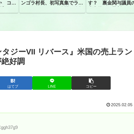
か コン
ンゴラ村長、初写真集でラン
す？ 裏金関与議員
捕
ジェリーショット公開 昨年
党内外から批判
はデジタル写真集が異例の大
ヒット
タジーVII リバース』米国の売上ラン
が絶好調
はてブ
LINE
コピー
2025.02.05
aCggh37g9