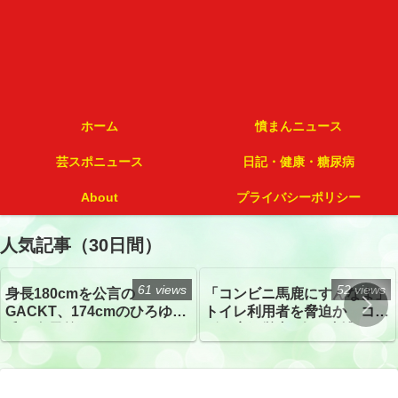
ホーム
憤まんニュース
芸スポニュース
日記・健康・糖尿病
About
プライバシーポリシー
人気記事（30日間）
61 views
52 views
身長180cmを公言の
「コンビニ馬鹿にすんなよ」
GACKT、174cmのひろゆき
トイレ利用者を脅迫か コン
氏と身長差“ほぼなし”でネッ
ビニ店経営者2人を逮捕
トざわつき イベントでの写
真が話題