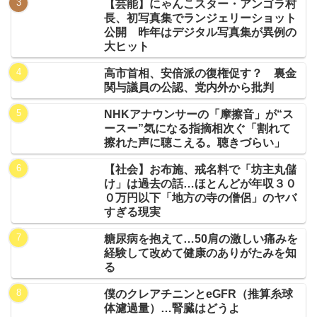
【芸能】にゃんこスター・アンゴラ村
長、初写真集でランジェリーショット
公開 昨年はデジタル写真集が異例の
大ヒット
高市首相、安倍派の復権促す？ 裏金
関与議員の公認、党内外から批判
NHKアナウンサーの「摩擦音」が“ス
ースー”気になる指摘相次ぐ「割れて
擦れた声に聴こえる。聴きづらい」
【社会】お布施、戒名料で「坊主丸儲
け」は過去の話…ほとんどが年収３０
０万円以下「地方の寺の僧侶」のヤバ
すぎる現実
糖尿病を抱えて…50肩の激しい痛みを
経験して改めて健康のありがたみを知
る
僕のクレアチニンとeGFR（推算糸球
体濾過量）…腎臓はどうよ