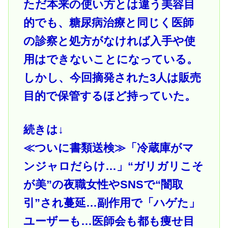
ただ本来の使い方とは違う美容目
的でも、糖尿病治療と同じく医師
の診察と処方がなければ入手や使
用はできないことになっている。
しかし、今回摘発された3人は販売
目的で保管するほど持っていた。
続きは↓
≪ついに書類送検≫「冷蔵庫がマ
ンジャロだらけ…」“ガリガリこそ
が美”の夜職女性やSNSで“闇取
引”され蔓延…副作用で「ハゲた」
ユーザーも…医師会も都も痩せ目