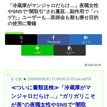
「冷蔵庫がマンジャロだらけ…」夜職女性
やSNSで“闇取引”され蔓延…副作用で「ハ
ゲた」ユーザーも…医師会も都も痩せ目的
の使用に警鐘
憤まんニュース
X
Facebook
はてブ
LINE
コピー
2026.06.08
1:
ぐれ ★
2026/06/04(木) 17:58:06.23 ID:IulzdaD59
≪ついに書類送検≫「冷蔵庫がマ
ンジャロだらけ…」“ガリガリこそ
が美”の夜職女性やSNSで“闇取