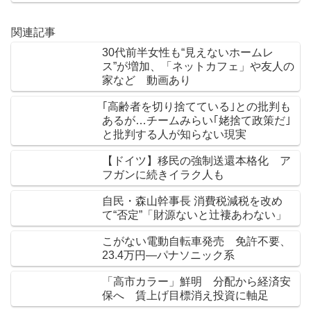
関連記事
30代前半女性も“見えないホームレ
ス”が増加、「ネットカフェ」や友人の
家など 動画あり
｢高齢者を切り捨てている｣との批判も
あるが…チームみらい｢姥捨て政策だ｣
と批判する人が知らない現実
【ドイツ】移民の強制送還本格化 ア
フガンに続きイラク人も
自民・森山幹事長 消費税減税を改め
て“否定”「財源ないと辻褄あわない」
こがない電動自転車発売 免許不要、
23.4万円―パナソニック系
「高市カラー」鮮明 分配から経済安
保へ 賃上げ目標消え投資に軸足