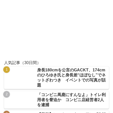
人気記事（30日間）
身長180cmを公言のGACKT、174cm
のひろゆき氏と身長差“ほぼなし”でネ
ットざわつき イベントでの写真が話
題
「コンビニ馬鹿にすんなよ」トイレ利
用者を脅迫か コンビニ店経営者2人
を逮捕